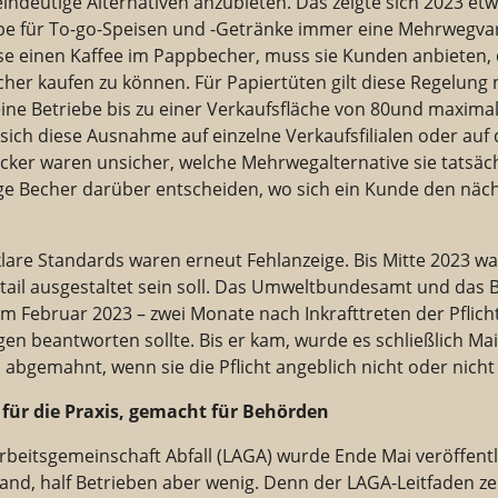
eindeutige Alternativen anzubieten. Das zeigte sich 2023 et
be für To-go-Speisen und -Getränke immer eine Mehrwegvar
ise einen Kaffee im Pappbecher, muss sie Kunden anbieten,
er kaufen zu können. Für Papiertüten gilt diese Regelung 
eine Betriebe bis zu einer Verkaufsfläche von 80und maximal
ob sich diese Ausnahme auf einzelne Verkaufsfilialen oder a
Bäcker waren unsicher, welche Mehrwegalternative sie tatsäch
tige Becher darüber entscheiden, wo sich ein Kunde den näc
lare Standards waren erneut Fehlanzeige. Bis Mitte 2023 war 
tail ausgestaltet sein soll. Das Umweltbundesamt und da
m Februar 2023 – zwei Monate nach Inkrafttreten der Pflicht
agen beantworten sollte. Bis er kam, wurde es schließlich Ma
bgemahnt, wenn sie die Pflicht angeblich nicht oder nicht
für die Praxis, gemacht für Behörden
rbeitsgemeinschaft Abfall (LAGA) wurde Ende Mai veröffent
and, half Betrieben aber wenig. Denn der LAGA-Leitfaden zei