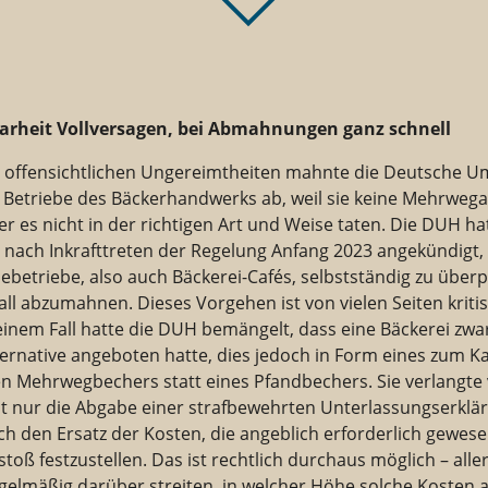
arheit Vollversagen
, bei Abmahnungen ganz schnell
r offensichtlichen Ungereimtheiten mahnte die Deutsche Um
 Betriebe des Bäckerhandwerks ab, weil sie keine Mehrwega
r es nicht in der richtigen Art und Weise taten. Die DUH ha
 nach Inkrafttreten der Regelung Anfang 2023 angekündigt,
betriebe, also auch Bäckerei-Cafés, selbstständig zu über
all abzumahnen. Dieses Vorgehen ist von vielen Seiten kritis
einem Fall hatte die DUH bemängelt, dass eine Bäckerei zwa
rnative angeboten hatte, dies jedoch in Form eines zum K
 Mehrwegbechers statt eines Pfandbechers. Sie verlangte
ht nur die Abgabe einer strafbewehrten Unterlassungserklä
h den Ersatz der Kosten, die angeblich erforderlich gewes
toß festzustellen. Das ist rechtlich durchaus möglich – alle
gelmäßig darüber streiten, in welcher Höhe solche Kosten