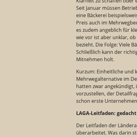
Klarheit zu schaffen oder 
Seit Januar müssen Betrie
eine Bäckerei beispielswe
Preis auch im Mehrwegbech
es zudem angeblich für kl
wie vor ist aber unklar, 
bezieht. Die Folge: Viele 
Schließlich kann der rich
Mitnehmen holt.
Kurzum: Einheitliche und k
Mehrwegalternative im De
hatten zwar angekündigt, i
vorzustellen, der Detailfr
schon erste Unternehmen a
LAGA-Leitfaden: gedacht 
Der Leitfaden der Ländera
überarbeitet. Was darin st