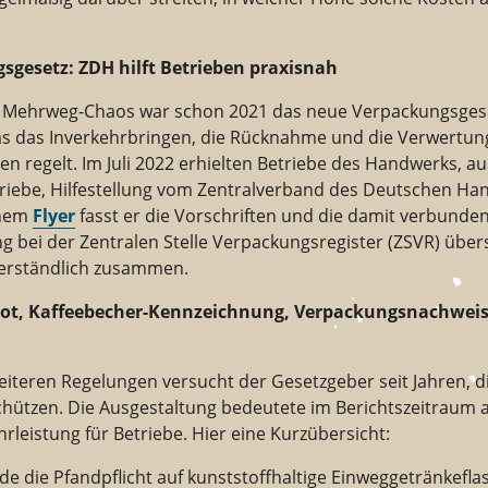
sgesetz: ZDH hilft Betrieben praxisnah
Mehrweg-Chaos war schon 2021 das neue Verpackungsgeset
as das Inverkehrbringen, die Rücknahme und die Verwertun
n regelt. Im Juli 2022 erhielten Betriebe des Handwerks, a
riebe, Hilfestellung vom Zentralverband des Deutschen Ha
inem
Flyer
fasst er die Vorschriften und die damit verbunde
ng bei der Zentralen Stelle Verpackungsregister (ZSVR) übers
verständlich zusammen.
bot, Kaffeebecher-Kennzeichnung, Verpackungsnachweis
weiteren Regelungen versucht der Gesetzgeber seit Jahren, 
chützen. Die Ausgestaltung bedeutete im Berichtszeitraum 
leistung für Betriebe. Hier eine Kurzübersicht:
e die Pfandpflicht auf kunststoffhaltige Einweggetränkefla