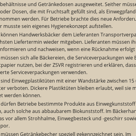
behältnisse und Getränkedosen ausgeweitet. Seither müss
oder Dosen, die mit Fruchtsaft gefüllt sind, als Einwegpfand
nommen werden. Für Betriebe brachte dies neue Anforder
er musste sein eigenes Hygienekonzept aufstellen.
2 können Handwerksbäcker dem Lieferanten Transportverp
hsten Liefertermin wieder mitgeben. Lieferanten müssen i
informieren und nachweisen, wenn eine Rücknahme erfolgt i
 müssen sich alle Bäckereien, die Serviceverpackungen wie
papier nutzen, bei der ZSVR registrieren und erklären, dass
zierte Serviceverpackungen verwenden.
2 sind Einwegplastiktüten mit einer Wandstärke zwischen 15
r verboten. Dickere Plastiktüten bleiben erlaubt, weil sie
t werden können.
1 dürfen Betriebe bestimmte Produkte aus Einwegkunststoff
, auch solche aus abbaubarem Biokunststoff. Im Bäckerha
das vor allem Strohhalme, Einwegbesteck und -geschirr sowi
opor.
1 müssen Getränkebecher speziell gekennzeichnet sein. Im