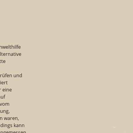
welthilfe
lternative
tte
prüfen und
iert
r eine
auf
 vom
rung,
en waren,
rdings kann
 angemessen