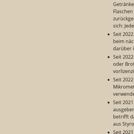
Getränke
Flaschen 
zurückge
sich: Jed
Seit 202
beim näc
darüber 
Seit 2022
oder Brot
vorlizen
Seit 202
Mikromete
verwende
Seit 202
ausgeben
betrifft 
aus Styr
Seit 202