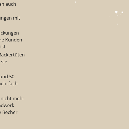
en auch
ungen mit
ackungen
hre Kunden
st.
 Bäckertüten
 sie
 und 50
 mehrfach
 nicht mehr
ndwerk
e Becher