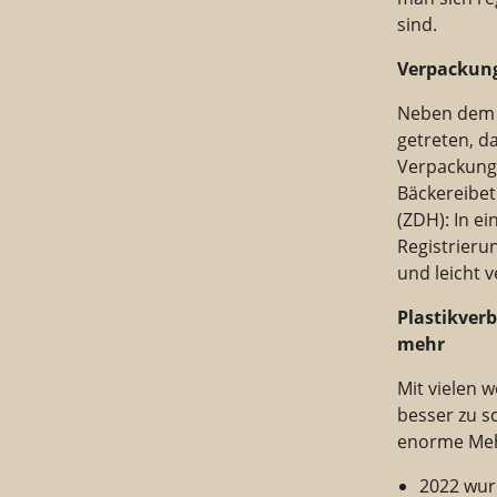
sind.
Verpackung
Neben dem 
getreten, d
Verpackunge
Bäckereibet
(ZDH): In e
Registrieru
und leicht 
Plastikver
mehr
Mit vielen 
besser zu s
enorme Mehr
2022 wurd