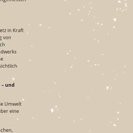
z in Kraft
g von
uch
ndwerks
ne
ichtlich
 – und
die Umwelt
aber eine
schen,