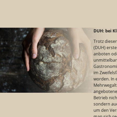
DUH: bei Kl
Trotz diese
(DUH) erste
anboten ode
unmittelbar
Gastronomie
im Zweifelsf
worden. In 
Mehrwegalte
angebotenen
Betrieb nic
sondern auc
um den Vers
man sich re