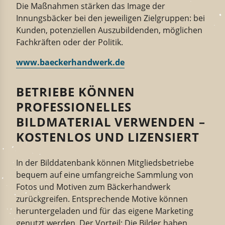
Die Maßnahmen stärken das Image der
Innungsbäcker bei den jeweiligen Zielgruppen: bei
Kunden, potenziellen Auszubildenden, möglichen
Fachkräften oder der Politik.
www.baeckerhandwerk.de
BETRIEBE KÖNNEN
PROFESSIONELLES
BILDMATERIAL VERWENDEN –
KOSTENLOS UND LIZENSIERT
In der Bildda­tenbank können Mitglieds­be­triebe
bequem auf eine umfang­reiche Sammlung von
Fotos und Motiven zum Bäcker­handwerk
zu
rück
greifen
. Entspre­chende
Motive
können
herunter
ge
laden und für das eigene Marketing
genutzt werden
. Der Vorteil: Die Bilder haben