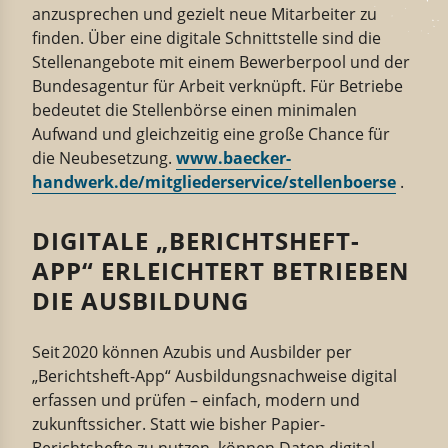
anzusprechen und gezielt
neue Mitar­beiter
zu
finden. Über eine digitale Schnitt­stelle sind die
Stellen­an­gebote mit einem Bewer­berpool und der
Bundes­agentur für Arbeit verknüpft. Für Betriebe
bedeutet
die Stellen­börse einen
minimale
n
Aufwand
und gleich­zeitig eine große Chance für
die Neube­setzung.
www.baecker­
handwerk.de/mitglie­der­service/stellen­boerse
.
DIGITALE „BERICHTSHEFT-
APP“ ERLEICHTERT BETRIEBEN
DIE AUSBILDUNG
Seit
2020 können Azubis und Ausbilder per
„Berichtsheft-​App
“ Ausbil­dungs­nach­weise
digital
erfassen und
prüfen – einfach, modern und
zukunfts­sicher.
Statt wie bisher Papier-​
Berichtshefte zu nutzen, können Daten digital