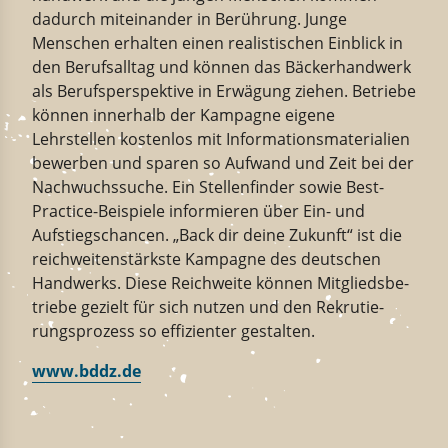
dadurch
mitein­ander in Berührung
. Junge
Menschen erhalten einen realis­ti­schen Einblick in
den Berufs­alltag und können
das Bäcker­handwerk
als Berufs­per­spektive in Erwägung ziehen. Betriebe
können
innerhalb der Kampagne
eigene
Lehrstellen kostenlos mit Infor­ma­ti­ons­ma­te­rialien
bewerben und sparen so Aufwand und Zeit
bei der
Nachwuchs
s
uche. Ein Stellen­finder sowie Best-​
Practice-Beispiele infor­mieren über Ein-​ und
Aufstiegs­chancen. „Back dir deine Zukunft“ ist die
reich­wei­ten­stärkste
Kampagne
des deutschen
Handwerks. Diese Reich­weite können Mitglieds­be­
triebe gezielt
für sich
nutzen
und den Rekru­tie­
rungs­prozess so effizi­enter gestalten
.
www.bddz.de