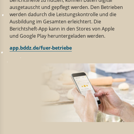
ausge­tauscht
und gepflegt
werden.
Den Betrieben
w
erden
dadurch die Leistungs­kon­trolle und die
Ausbildung
im Gesamten
erleichtert.
Die
Berichtsheft-​App kann in den Stores von Apple
und Google Play herun­ter­ge­laden werden.
app.bddz.de/fuer-betriebe