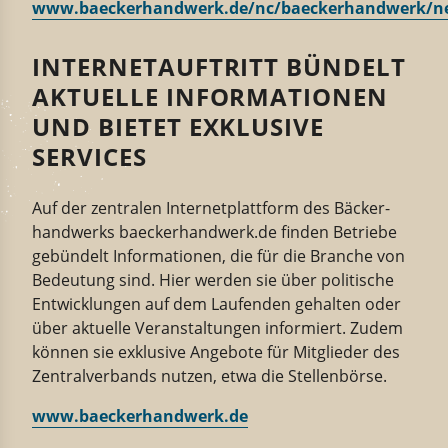
www.baeckerhandwerk.de/nc/baeckerhandwerk/ne
INTERNETAUFTRITT BÜNDELT
AKTUELLE INFORMATIONEN
UND BIETET EXKLUSIVE
SERVICES
Auf der zentralen Inter­net­plattform des Bäcker­
hand­werks baecker­handwerk.de finden Betriebe
gebündelt Infor­ma­tionen, die für die Branche von
Bedeutung sind.
Hier werden sie
über politische
Entwick­lungen auf dem Laufenden
ge
halten
oder
über
aktuelle Veran­stal­tungen informier
t. Zudem
können
sie
exklusive Angebote für Mitglieder des
Zentral­ver­bands nutzen, etwa die Stellen­börse.
www.baecker­handwerk.de