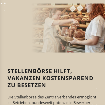
STELLENBÖRSE HILFT,
VAKANZEN KOSTENSPAREND
ZU BESETZEN
Die Stellen­börse des Zentralverband
e
s ermög­licht
es Betrieben, bundesweit
poten­zielle
Bewerber