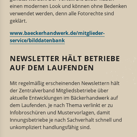
einen
modernen
Look und können
ohne Bedenken
verwendet werden, denn alle Fotorechte sind
geklärt.
www.baecker­handwerk.de/mitglie­der­
service/bildda­tenbank
NEWSLETTER HÄLT BETRIEBE
AUF DEM LAUFENDEN
Mit
regel­mäßig erschei­nenden
Newsletter
n
hält
der Zentralverband Mitglieds­be­triebe über
aktuelle Entwick­lungen im Bäcker­handwerk auf
dem Laufenden. Je nach Thema verlinkt er zu
Infobro­schüren und Muster­vor­lagen, damit
Innungs­be­triebe je nach Sachverhalt schnell und
unkom­pli­ziert handlungs­fähig sind.