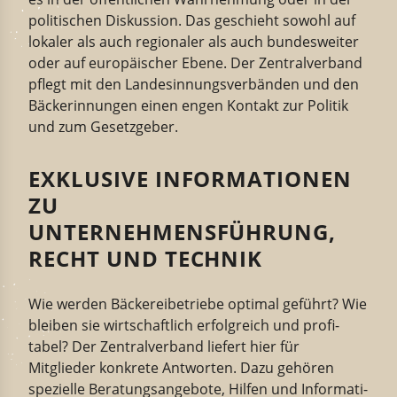
politi­schen Diskussion. Das geschieht sowohl auf
lokaler
als auch
regio­naler
als auch
bundes­weiter
oder auf europäi­scher Ebene.
Der
Zentralverband
pflegt
mit den Landes­in­nungs­ver­bänden und den
Bäcker­innungen einen engen Kontakt zur Politik
und zum Gesetz­geber.
EXKLUSIVE INFORMATIONEN
ZU
UNTERNEHMENSFÜHRUNG,
RECHT UND TECHNIK
Wie werden Bäcke­rei­be­triebe optimal geführt
? Wie
bleiben
sie
wirtschaftlich erfolg­reich und profi­
tabel?
Der
Zentralverband
liefert hier
für
Mitglieder
konkrete Antworten. Dazu gehören
spezielle Beratungs­an­gebote, Hilfen und Infor­ma­ti­