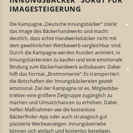
IMAGESTEIGERUNG
Die Kampagne
„
Deutsche Innungs­bäcker
“
stärkt
das Image des Bäcker­hand­werks und
macht
deutlich, dass echte
Handwerks­bäcker
nicht mit
dem gewöhn­lichen
Wettbewerb
vergleichbar sind
.
Durch die Kampagne
werden
Kunden
animiert
, in
Innungs­bä­ckerei
en
zu kaufen und eine emotionale
Bindung zum Bäcker­handwerk auf
zu
bauen. Dabei
hilft das Format „Brotmo­mente“: Es trans­por­tiert
die Botschaften der
Innungsb
äckereien
gezielt
emotional.
Ziel der
Kampagne
ist es,
Mitglieds­be­
trieben eine größere Zielgruppe
zugänglich zu
machen
und Umsatz­chancen
zu erhöhen
. Dabei
helfen Maßnahmen wie die kostenlose
Bäckerfinder-​App oder auch
strate­gisch gut
platzierte
Werbe­an­zeigen. Innungs­be­triebe
können sich einfach und kostenlos betei­ligen.