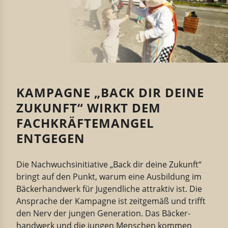
KAMPAGNE „BACK DIR DEINE
ZUKUNFT“ WIRKT DEM
FACHKRÄFTEMANGEL
ENTGEGEN
Die Nachwuchs­in­itiative „Back dir deine Zukunft
“
bringt auf den Punkt, warum eine
Ausbildung im
Bäcker­handwerk
für
Jugend­liche
attraktiv
ist. Die
Ansprache der Kampagne ist zeitgemäß und trifft
den Nerv der jungen Generation
. Das Bäcker­
handwerk
und die
jungen Menschen
kommen