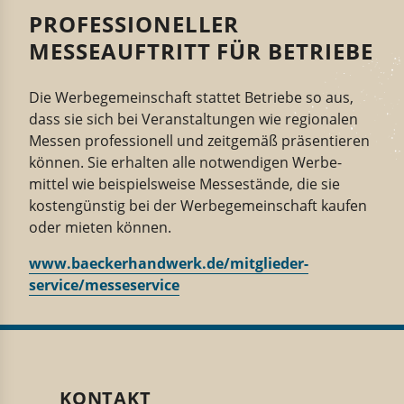
PROFESSIONELLER
MESSEAUFTRITT FÜR BETRIEBE
Die
Werbe­ge­mein­schaft
stattet
Betriebe
so aus,
dass sie sich
bei Veran­stal­tungen
wie regio­nalen
Messen
profes­sionell und zeitgemäß präsen­tieren
können
. Sie
erhalten alle
notwendige
n
Werbe­
mittel
wie
beispiels­weise
Messe­stände
, die sie
kosten­günstig
bei der Werbe­ge­mein­schaft
kaufen
oder mieten
können
.
www.baecker­handwerk.de/mitglie­der­
service/messe­service
KONTAKT