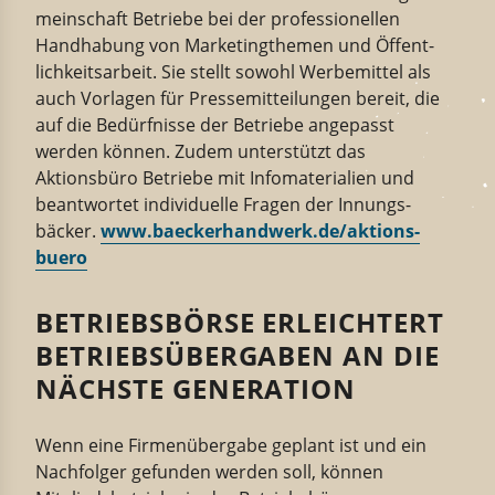
mein­schaft Betriebe
bei der
profes­sio­nellen
Handhabung von
Marketing
themen
und Öffent­
lich­keits­arbeit. Sie stellt sowohl Werbe­mittel als
auch Vorlagen für Presse­mit­tei­lungen bereit, die
auf
die Bedürf­nisse der
Betriebe
angepasst
werden können. Zudem unter­stützt das
Aktionsbüro Betriebe mit Infoma­terial
i
en und
beant­wortet
indivi­duelle
Fragen der Innungs­
bäcker.
www.baecker­handwerk.de/aktions­
buero
BETRIEBSBÖRSE ERLEICHTERT
BETRIEBSÜBERGABEN AN DIE
NÄCHSTE GENERATION
Wenn eine Firmenübergabe geplant ist und ein
Nachfolger gefunden werden soll, können