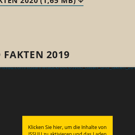
TEN 2020 (1,65 MB)
 FAKTEN 2019
//issuu.com/susannefauck/docs/zvdb_daten_und_fakten_201