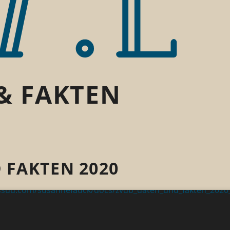
& FAKTEN
 FAKTEN 2020
/issuu.com/susannefauck/docs/zvdb_daten_und_fakten_2020