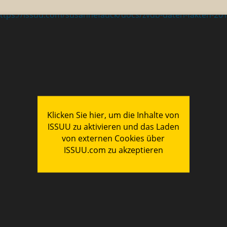
ttps://issuu.com/susannefauck/docs/zvdb-daten-fakten-20