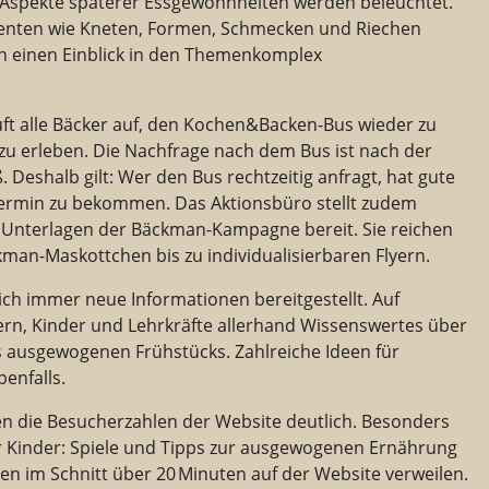
Aspekte späterer Essgewohnheiten werden beleuchtet.
enten wie Kneten, Formen, Schmecken und Riechen
ch einen Einblick in den Themenkomplex
ft alle Bäcker auf, den Kochen&Backen-Bus wieder zu
u erleben. Die Nachfrage nach dem Bus ist nach der
ß.
Deshalb gilt: Wer den Bus rechtzeitig anfragt, hat gute
ermin zu bekommen. Das Aktionsbüro stellt zudem
d Unterlagen der Bäckman-Kampagne bereit. Sie reichen
man-Maskottchen bis zu individualisierbaren Flyern.
ich immer neue Informationen bereitgestellt. Auf
rn, Kinder und Lehrkräfte allerhand Wissenswertes über
es ausgewogenen Frühstücks. Zahlreiche Ideen für
benfalls.
en die Besucherzahlen der Website deutlich. Besonders
ür Kinder: Spiele und Tipps zur ausgewogenen Ernährung
en im Schnitt über 20 Minuten auf der Website verweilen.